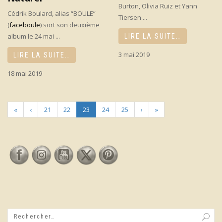
Burton, Olivia Ruiz et Yann
Cédrik Boulard, alias “BOULE”
Tiersen ...
(
faceboule
) sort son deuxième
album le 24 mai ...
LIRE LA SUITE…
3 mai 2019
LIRE LA SUITE…
18 mai 2019
«
‹
21
22
23
24
25
›
»