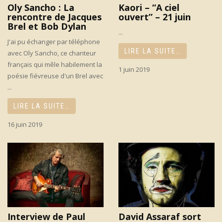
Oly Sancho : La
Kaori – “A ciel
rencontre de Jacques
ouvert” – 21 juin
Brel et Bob Dylan
...
J'ai pu échanger par téléphone
LIRE LA SUITE…
avec Oly Sancho, ce chanteur
français qui mêle habilement la
1 juin 2019
poésie fiévreuse d'un Brel avec
...
LIRE LA SUITE…
16 juin 2019
Interview de Paul
David Assaraf sort