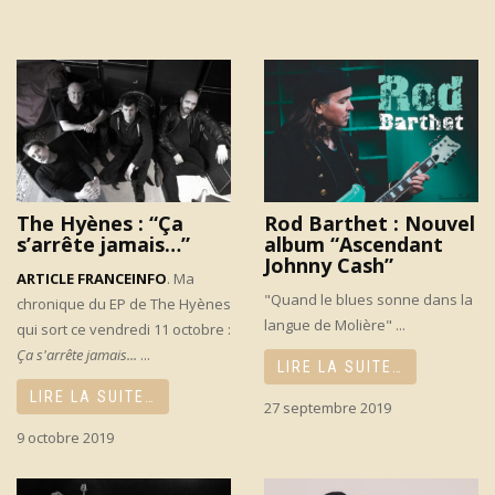
The Hyènes : “Ça
Rod Barthet : Nouvel
s’arrête jamais…”
album “Ascendant
Johnny Cash”
ARTICLE FRANCEINFO
. Ma
"Quand le blues sonne dans la
chronique du EP de The Hyènes
langue de Molière" ...
qui sort ce vendredi 11 octobre :
Ça s'arrête jamais...
...
LIRE LA SUITE…
LIRE LA SUITE…
27 septembre 2019
9 octobre 2019