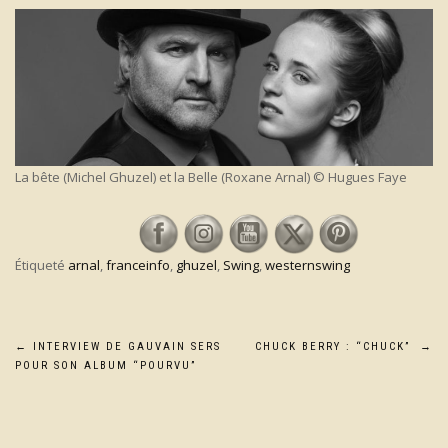
La bête (Michel Ghuzel) et la Belle (Roxane Arnal) © Hugues Faye
Étiqueté
arnal
,
franceinfo
,
ghuzel
,
Swing
,
westernswing
Navigation
←
INTERVIEW DE GAUVAIN SERS
CHUCK BERRY : “CHUCK”
→
POUR SON ALBUM “POURVU”
de
l’article