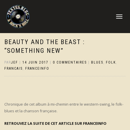
DÉPLIER
LA
NAVIGATI
BEAUTY AND THE BEAST :
“SOMETHING NEW”
PAR
JEF
|
14 JUIN 2017
|
0 COMMENTAIRES
|
BLUES
,
FOLK
,
FRANCAIS
,
FRANCEINFO
Chronique de cet album à mi-chemin entre le western-swing, le folk-
blues et la chanson française.
RETROUVEZ LA SUITE DE CET ARTICLE SUR FRANCEINFO