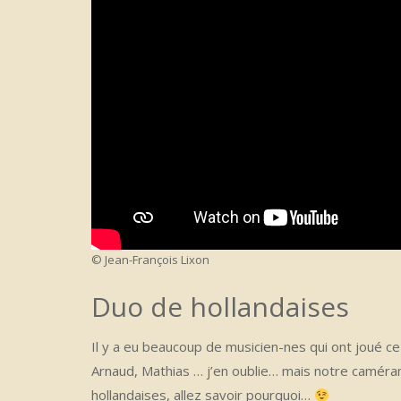
© Jean-François Lixon
Duo de hollandaises
Il y a eu beaucoup de musicien-nes qui ont joué ce l
Arnaud, Mathias … j’en oublie… mais notre caméra
hollandaises, allez savoir pourquoi…