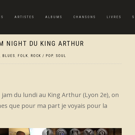
ES
ARTISTES
ALBUMS
CHANSONS
LIVRES
S
M NIGHT DU KING ARTHUR
,
BLUES
,
FOLK
,
ROCK / POP
,
SOUL
e jam du lundi au King Arthur (Lyon 2e), on
onnes que pour ma part je voyais pour la