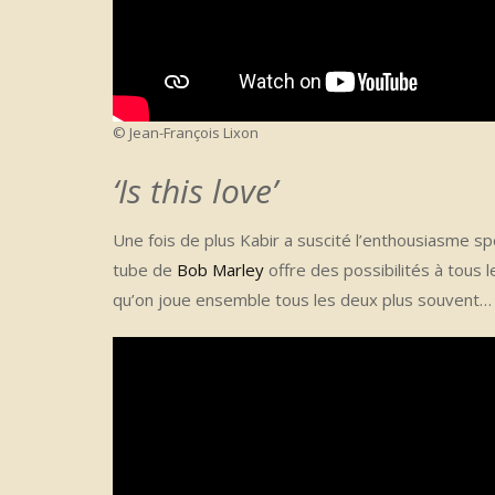
© Jean-François Lixon
‘Is this love’
Une fois de plus Kabir a suscité l’enthousiasme sp
tube de
Bob Marley
offre des possibilités à tous 
qu’on joue ensemble tous les deux plus souvent…