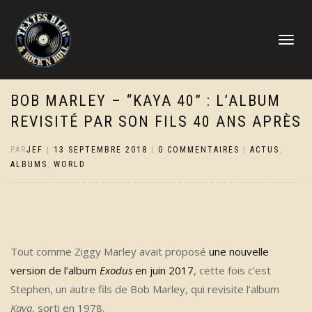
DÉPLIER
LA
NAVIGATI
BOB MARLEY – “KAYA 40” : L’ALBUM
REVISITÉ PAR SON FILS 40 ANS APRÈS
PAR
JEF
|
13 SEPTEMBRE 2018
|
0 COMMENTAIRES
|
ACTUS
,
ALBUMS
,
WORLD
Tout comme Ziggy Marley avait proposé
une nouvelle
version de l’album
Exodus
en juin 2017
, cette fois c’est
Stephen, un autre fils de Bob Marley, qui revisite l’album
Kaya
, sorti en 1978.