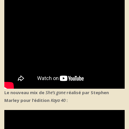
Le nouveau mix de
She’s gone
réalisé par Stephen
Marley pour l’édition
Kaya 40
: