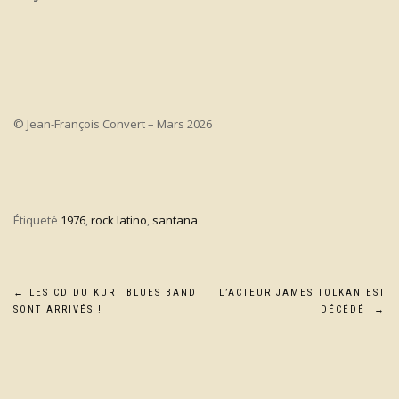
© Jean-François Convert – Mars 2026
Étiqueté
1976
,
rock latino
,
santana
Navigation
←
LES CD DU KURT BLUES BAND
L’ACTEUR JAMES TOLKAN EST
SONT ARRIVÉS !
DÉCÉDÉ
→
de
l’article