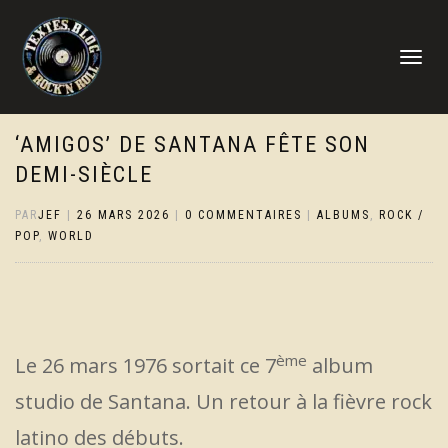
DÉPLIER
LA
NAVIGATI
‘AMIGOS’ DE SANTANA FÊTE SON
DEMI-SIÈCLE
PAR
JEF
|
26 MARS 2026
|
0 COMMENTAIRES
|
ALBUMS
,
ROCK /
POP
,
WORLD
ème
Le 26 mars 1976 sortait ce 7
album
studio de Santana. Un retour à la fièvre rock
latino des débuts.