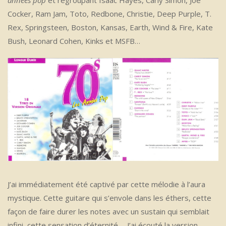
années pop
et regroupant Isaac Hayes, Carly Simon, Joe
Cocker, Ram Jam, Toto, Redbone, Christie, Deep Purple, T.
Rex, Springsteen, Boston, Kansas, Earth, Wind & Fire, Kate
Bush, Leonard Cohen, Kinks et MSFB…
J’ai immédiatement été captivé par cette mélodie à l’aura
mystique. Cette guitare qui s’envole dans les éthers, cette
façon de faire durer les notes avec un sustain qui semblait
infini, cette sensation d’éternité…. J’ai écouté la version