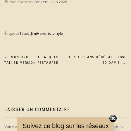
© Jean-François Convert – Juin 2026
Étiqueté
fêtes
,
JimiHendrix
,
vinyle
Navigation
←
‘MON ONCLE’ DE JACQUES
IL Y A 38 ANS DÉCÉDAIT JESSE
TATI EN VERSION RESTAURÉE
ED DAVIS
→
de
l’article
LAISSER UN COMMENTAIRE
Suivez ce blog sur les réseaux
Votre adresse e-mail ne sera pas publiée.
Les champs obligatoires