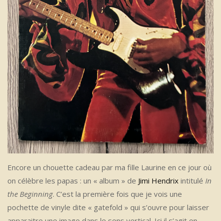
Encore un chouette cadeau par ma fille Laurine en ce jour où
on célèbre les papas : un « album » de
Jimi Hendrix
intitulé
In
the Beginning
. C’est la première fois que je vois une
pochette de vinyle dite « gatefold » qui s’ouvre pour laisser
apparaitre une image dans le sens vertical. Ici il s’agit en