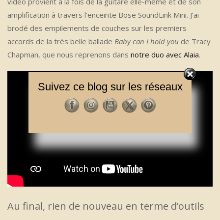
vidéo provient à la fois de la guitare elle-même et de son
amplification à travers l’enceinte Bose SoundLink Mini. J’ai
brodé des empilements de couches sur les premiers
accords de la très belle ballade
Baby can I hold you
de Tracy
Chapman, que nous reprenons dans
notre duo avec Alaia
.
Suivez ce blog sur les réseaux
Au final, rien de nouveau en terme d’outils