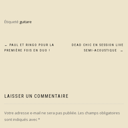
Étiqueté
guitare
Navigation
←
PAUL ET RINGO POUR LA
DEAD CHIC EN SESSION LIVE
PREMIÈRE FOIS EN DUO !
SEMI-ACOUSTIQUE
→
de
l’article
LAISSER UN COMMENTAIRE
Votre adresse e-mail ne sera pas publiée.
Les champs obligatoires
sont indiqués avec
*