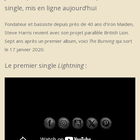
single, mis en ligne aujourd’hui
Fondateur et bassiste depuis près de 40 ans d’Iron Maiden,
Steve Harris revient avec son projet parallèle British Lion.
Sept ans après un premier album, voici
The Burning
qui sort
le 17 janvier 2020.
Le premier single
Lightning
: