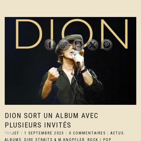
DION SORT UN ALBUM AVEC
PLUSIEURS INVITÉS
PAR
JEF
|
1 SEPTEMBRE 2025
|
0 COMMENTAIRES
|
ACTUS
,
ALBUMS
,
DIRE STRAITS & M.KNOPFLER
,
ROCK / POP