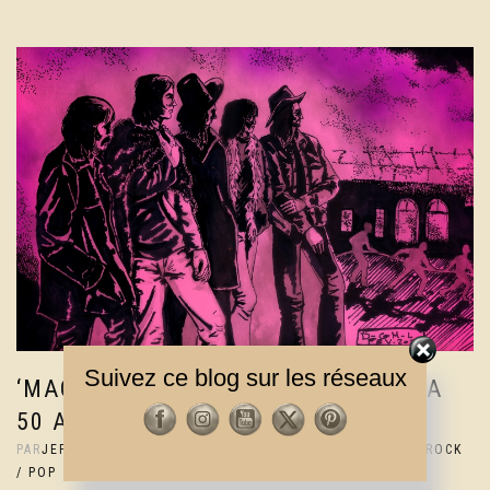
Suivez ce blog sur les réseaux
‘MACHINE HEAD’ DE DEEP PURPLE A
50 ANS
PAR
JEF
|
25 MARS 2022
|
2% COMMENTAIRES
|
ALBUMS
,
ROCK
/ POP