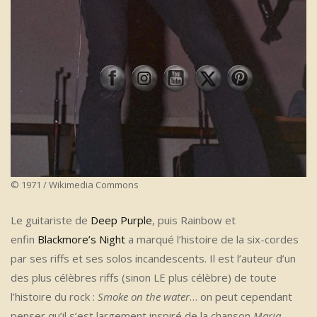
© 1971 / Wikimedia Commons
Le guitariste de
Deep Purple
, puis Rainbow et
enfin
Blackmore’s Night
a marqué l’histoire de la six-cordes
par ses riffs et ses solos incandescents. Il est l’auteur d’un
des plus célèbres riffs (sinon LE plus célèbre) de toute
l’histoire du rock :
Smoke on the water
… on peut cependant
penser qu’il s’est largement inspiré de la chanson
Maria