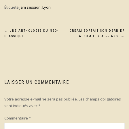
Étiqueté
jam session
,
Lyon
Navigation
←
UNE ANTHOLOGIE DU NÉO-
CREAM SORTAIT SON DERNIER
CLASSIQUE
ALBUM IL Y A 55 ANS
→
de
l’article
LAISSER UN COMMENTAIRE
Votre adresse e-mail ne sera pas publiée.
Les champs obligatoires
sont indiqués avec
*
Commentaire
*