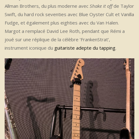
Allman Brothers, du plus moderne avec
Shake it off
de Taylor
Swift, du hard rock seventies avec Blue Oyster Cult et Vanilla
Fudge, et également plus eighties avec du Van Halen.
Margot a remplacé David Lee Roth, pendant que Rémi a
joué sur une réplique de la célèbre ‘FrankenStrat’,
instrument iconique du
guitariste adepte du tapping
.