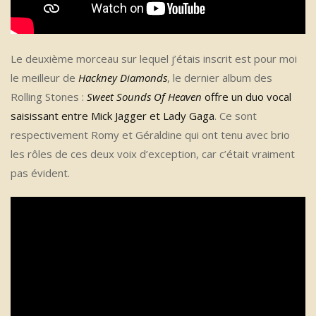
Le deuxième morceau sur lequel j’étais inscrit est pour moi
le meilleur de
Hackney Diamonds
, le dernier album des
Rolling Stones :
Sweet Sounds Of Heaven
offre un duo vocal
saisissant entre Mick Jagger et Lady Gaga
. Ce sont
respectivement Romy et Géraldine qui ont tenu avec brio
les rôles de ces deux voix d’exception, car c’était vraiment
pas évident.