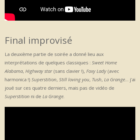
Final improvisé
La deuxième partie de soirée a donné lieu aux
interprétations de quelques classiques :
Sweet Home
Alabama
,
Highway star
(sans clavier !),
Foxy Lady
(avec
harmonica !)
Superstition
,
Still loving you
,
Tush
,
La Grange
… j’ai
joué sur ces quatre derniers, mais pas de vidéo de
Superstition
ni de
La Grange
.