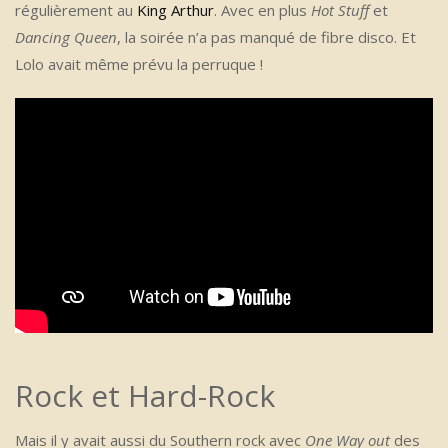
régulièrement au
King Arthur
. Avec en plus
Hot Stuff
et
Dancing Queen
, la soirée n’a pas manqué de fibre disco. Et
Lolo avait même prévu la perruque !
Rock et Hard-Rock
Mais il y avait aussi du Southern rock avec
One Way out
des