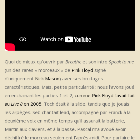
Quoi de mieux qu’ouvrir par
Breathe
et son intro
Speak to me
(un des rares « morceaux » de
Pink Floyd
signé
d’uniquement
Nick Mason
) avec ses bruitages
caractéristiques. Mais, petite particularité : nous l’avons joué
en enchainant les parties 1 et 2,
comme Pink Floyd l’avait fait
au
Live 8
en 2005
. Toch était à la slide, tandis que je jouais
les arpèges. Seb chantait lead, accompagné par Franck à la
deuxième voix en même temps qu’il assurait la batterie,
Martin aux claviers, et à la basse, Pascal m’a avoué avoir
déchiffré le morceau seulement l’après-midi. Pour parfaire le