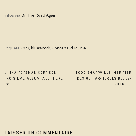
Infos via
On The Road Again
Étiqueté
2022
,
blues-rock
,
Concerts
,
duo
,
live
Navigation
←
INA FORSMAN SORT SON
TODD SHARPVILLE, HÉRITIER
TROISIÈME ALBUM ‘ALL THERE
DES GUITAR-HEROES BLUES-
de
IS’
ROCK
→
l’article
LAISSER UN COMMENTAIRE