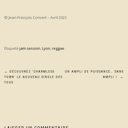
© Jean-François Convert – Avril 2023
Étiqueté
jam session
,
Lyon
,
reggae
Navigation
←
DÉCOUVREZ ‘CHARMLESS
UN AMPLI DE PUISSANCE… SANS
TOWN’ LE NOUVEAU SINGLE DES
AMPLI !
→
de
TOGS
l’article