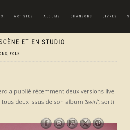
ES
ARTISTES
ALBUMS
CHANSONS
LIVRES
S
 SCÈNE ET EN STUDIO
ONS
,
FOLK
rd a publié récemment deux versions live
, tous deux issus de son album
‘Swirl’
, sorti