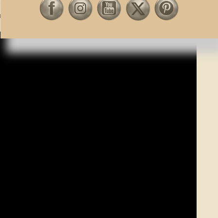
 session du 20 janvier, et toujours cette subtilité dans
rock :