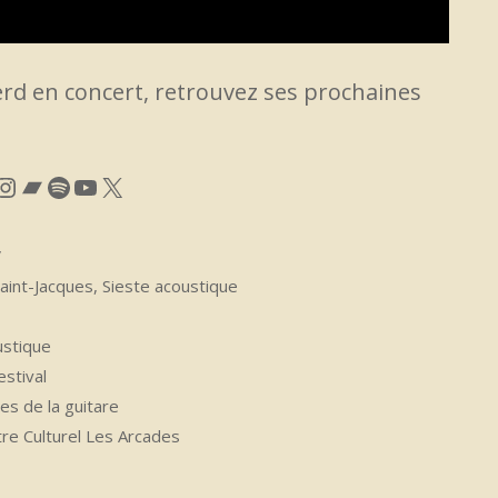
berd en concert, retrouvez ses prochaines
cebook
Instagram
Bandcamp
Spotify
YouTube
X
V
aint-Jacques, Sieste acoustique
ustique
stival
es de la guitare
e Culturel Les Arcades