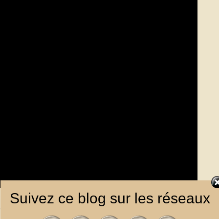
Suivez ce blog sur les réseaux
ne dernière, celle de
Code
, autre titre issu de l’album
Swirl
,