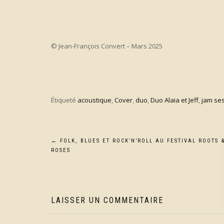
© Jean-François Convert – Mars 2025
Étiqueté
acoustique
,
Cover
,
duo
,
Duo Alaia et Jeff
,
jam se
Navigation
←
FOLK, BLUES ET ROCK’N’ROLL AU FESTIVAL ROOTS 
ROSES
de
l’article
LAISSER UN COMMENTAIRE