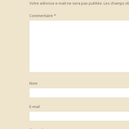
Votre adresse e-mail ne sera pas publiée.
Les champs ob
Commentaire
*
Nom
E-mail