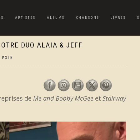
ES
ARTISTES
ALBUMS
CHANSONS
LIVRES
S
NOTRE DUO ALAIA & JEFF
,
FOLK
 reprises de
Me and Bobby McGee
et
Stairway