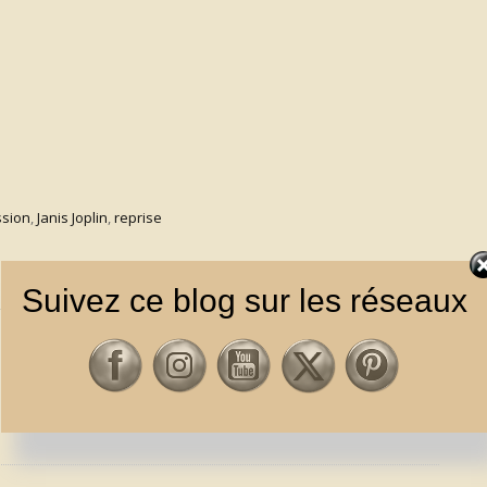
ssion
,
Janis Joplin
,
reprise
Suivez ce blog sur les réseaux
&
PATTIE BOYD A 81 ANS AUJOURD’HUI
→