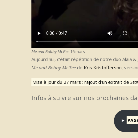
Me and Bobby McGee
16 mars
Aujourd’hui, c’était répétition de notre duo Alaia &
Me and Bobby McGee
de
Kris Kristofferson
, versi
Mise à jour du 27 mars : rajout d’un extrait de
Sta
Infos à suivre sur nos prochaines da
►
PAGE