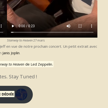
Stairway to Heaven
27 mars
 Jeff en vue de notre prochain concert. Un petit extrait avec
on
Janis Joplin
.
irway to Heaven
de
Led Zeppelin
.
tes. Stay Tuned !
 DÉDIÉE