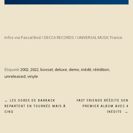
Infos via Pascal Bod / DECCA RECORDS / UNIVERSAL MUSIC France
Étiqueté
2002
,
2022
,
boxset
,
deluxe
,
demo
,
inédit
,
réédition
,
unreleased
,
vinyle
Navigation
←
LES OGRES DE BARBACK
FAST FRIENDS RÉÉDITE SON
REPARTENT EN TOURNÉE MAIS À
PREMIER ALBUM AVEC 4
de
CINQ
INÉDITS
→
l’article