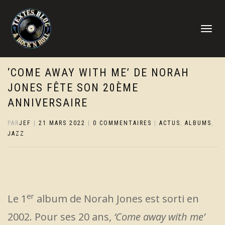
DÉPLIER
LA
NAVIGATI
‘COME AWAY WITH ME’ DE NORAH
JONES FÊTE SON 20ÈME
ANNIVERSAIRE
PAR
JEF
|
21 MARS 2022
|
0 COMMENTAIRES
|
ACTUS
,
ALBUMS
,
JAZZ
er
Le 1
album de Norah Jones est sorti en
2002. Pour ses 20 ans,
‘Come away with me’