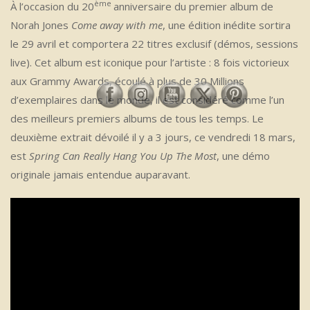
ème
À l’occasion du 20
anniversaire du premier album de
Norah Jones
Come away with me
, une édition inédite sortira
le 29 avril et comportera 22 titres exclusif (démos, sessions
live). Cet album est iconique pour l’artiste : 8 fois victorieux
aux Grammy Awards, écoulé à plus de 30 Millions
d’exemplaires dans le monde, il est considéré comme l’un
des meilleurs premiers albums de tous les temps. Le
deuxième extrait dévoilé il y a 3 jours, ce vendredi 18 mars,
est
Spring Can Really Hang You Up The Most
, une démo
originale jamais entendue auparavant.