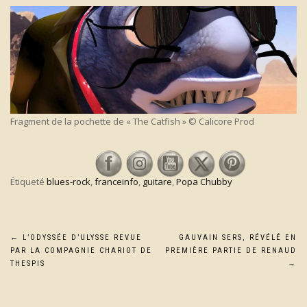
Fragment de la pochette de « The Catfish » © Calicore Prod
Étiqueté
blues-rock
,
franceinfo
,
guitare
,
Popa Chubby
Navigation
←
L’ODYSSÉE D’ULYSSE REVUE
GAUVAIN SERS, RÉVÉLÉ EN
PAR LA COMPAGNIE CHARIOT DE
PREMIÈRE PARTIE DE RENAUD
de
THESPIS
→
l’article