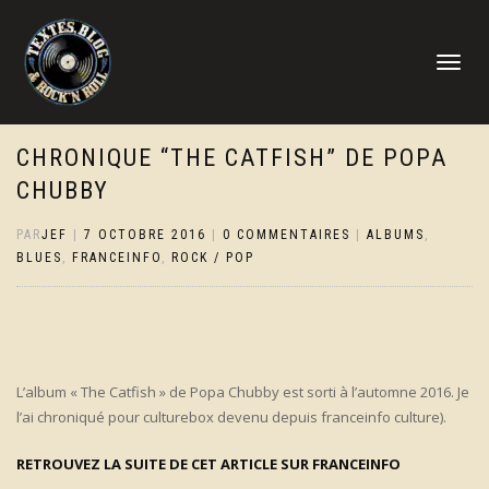
DÉPLIER
LA
NAVIGATI
CHRONIQUE “THE CATFISH” DE POPA
CHUBBY
PAR
JEF
|
7 OCTOBRE 2016
|
0 COMMENTAIRES
|
ALBUMS
,
BLUES
,
FRANCEINFO
,
ROCK / POP
L’album « The Catfish » de Popa Chubby est sorti à l’automne 2016. Je
l’ai chroniqué pour culturebox devenu depuis franceinfo culture).
RETROUVEZ LA SUITE DE CET ARTICLE SUR FRANCEINFO