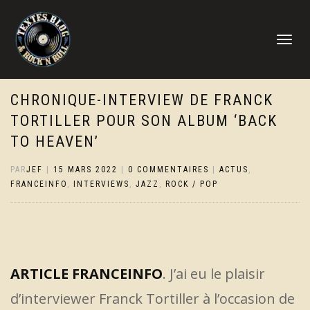
DÉPLIER
LA
NAVIGATI
CHRONIQUE-INTERVIEW DE FRANCK
TORTILLER POUR SON ALBUM ‘BACK
TO HEAVEN’
PAR
JEF
|
15 MARS 2022
|
0 COMMENTAIRES
|
ACTUS
,
FRANCEINFO
,
INTERVIEWS
,
JAZZ
,
ROCK / POP
ARTICLE FRANCEINFO
. J’ai eu le plaisir
d’interviewer Franck Tortiller à l’occasion de