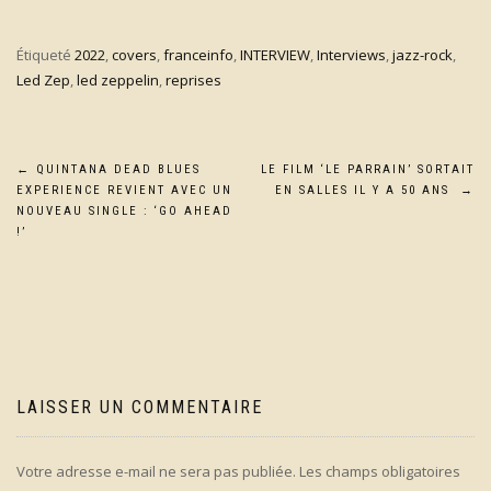
Étiqueté
2022
,
covers
,
franceinfo
,
INTERVIEW
,
Interviews
,
jazz-rock
,
Led Zep
,
led zeppelin
,
reprises
Navigation
←
QUINTANA DEAD BLUES
LE FILM ‘LE PARRAIN’ SORTAIT
EXPERIENCE REVIENT AVEC UN
EN SALLES IL Y A 50 ANS
→
de
NOUVEAU SINGLE : ‘GO AHEAD
!’
l’article
LAISSER UN COMMENTAIRE
Votre adresse e-mail ne sera pas publiée.
Les champs obligatoires