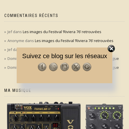
COMMENTAIRES RÉCENTS
Jef
dans
Les images du Festival ‘Riviera 76’ retrouvées
Anonyme
dans
Les images du Festival ‘Riviera 76’ retrouvées
Jef
dans
‘Le bon, la brute et le truand’ en version longue
Suivez ce blog sur les réseaux
Dominique
dans
‘Le bon, la brute et le truand’ en version longue
Dominique
dans
‘Le bon, la brute et le truand’ en version longue
MA MUSIQUE