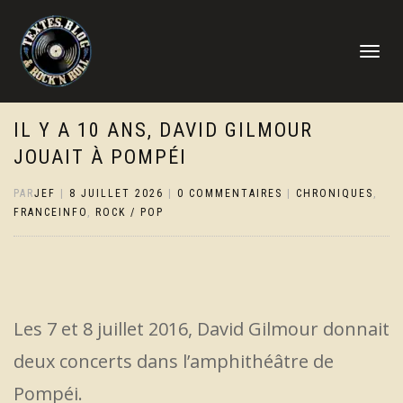
DÉPLIER
LA
NAVIGATI
IL Y A 10 ANS, DAVID GILMOUR
JOUAIT À POMPÉI
PAR
JEF
|
8 JUILLET 2026
|
0 COMMENTAIRES
|
CHRONIQUES
,
FRANCEINFO
,
ROCK / POP
Les 7 et 8 juillet 2016, David Gilmour donnait
deux concerts dans l’amphithéâtre de
Pompéi.