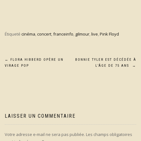
Étiqueté
cinéma
,
concert
,
franceinfo
,
gilmour
,
live
,
Pink Floyd
Navigation
←
FLORA HIBBERD OPÈRE UN
BONNIE TYLER EST DÉCÉDÉE À
VIRAGE POP
L’ÂGE DE 75 ANS
→
de
l’article
LAISSER UN COMMENTAIRE
Votre adresse e-mail ne sera pas publiée.
Les champs obligatoires