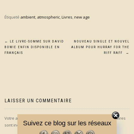
Étiqueté
ambient
,
atmospheric
,
Livres
,
new age
Navigation
←
LE LIVRE-SOMME SUR DAVID
NOUVEAU SINGLE ET NOUVEL
BOWIE ENFIN DISPONIBLE EN
ALBUM POUR HURRAY FOR THE
de
FRANÇAIS
RIFF RAFF
→
l’article
LAISSER UN COMMENTAIRE
Votre adresse e-mail ne sera pas publiée.
Les champs obligatoires
Suivez ce blog sur les réseaux
sont indiqués avec
*