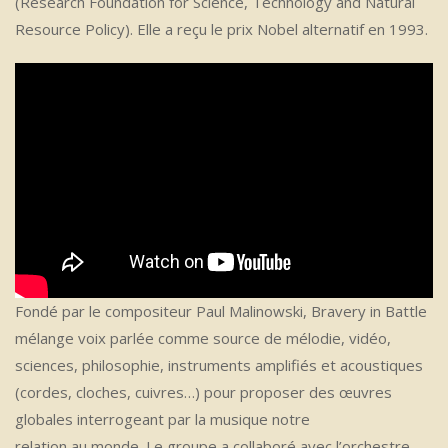
(Research Foundation for Science, Technology and Natural
Resource Policy). Elle a reçu le prix Nobel alternatif en 1993.
Fondé par le compositeur Paul Malinowski, Bravery in Battle
mélange voix parlée comme source de mélodie, vidéo,
sciences, philosophie, instruments amplifiés et acoustiques
(cordes, cloches, cuivres…) pour proposer des œuvres
globales interrogeant par la musique notre
relation au monde. Le groupe a collaboré avec l’orchestre