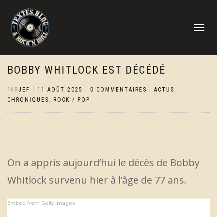
DÉPLIER
LA
NAVIGATI
BOBBY WHITLOCK EST DÉCÉDÉ
PAR
JEF
|
11 AOÛT 2025
|
0 COMMENTAIRES
|
ACTUS
,
CHRONIQUES
,
ROCK / POP
On a appris aujourd’hui le décès de Bobby
Whitlock survenu hier à l’âge de 77 ans.
Embed from Getty Images