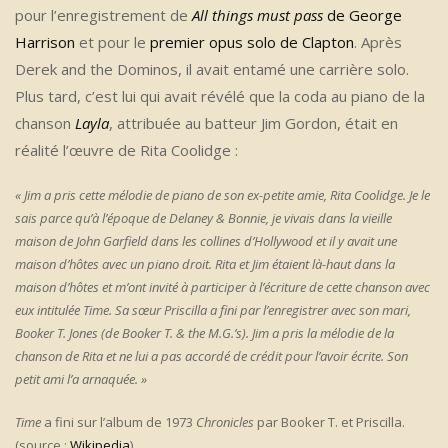
pour l’enregistrement de
All things must pass
de George
Harrison
et pour le
premier opus solo de Clapton
. Après
Derek and the Dominos, il avait entamé une carrière solo.
Plus tard, c’est lui qui avait révélé que la coda au piano de la
chanson
Layla
, attribuée au batteur Jim Gordon, était en
réalité l’œuvre de Rita Coolidge :
« Jim a pris cette mélodie de piano de son ex-petite amie, Rita Coolidge. Je le
sais parce qu’à l’époque de Delaney & Bonnie, je vivais dans la vieille
maison de John Garfield dans les collines d’Hollywood et il y avait une
maison d’hôtes avec un piano droit. Rita et Jim étaient là-haut dans la
maison d’hôtes et m’ont invité à participer à l’écriture de cette chanson avec
eux intitulée Time. Sa sœur Priscilla a fini par l’enregistrer avec son mari,
Booker T. Jones (de Booker T. & the M.G.’s). Jim a pris la mélodie de la
chanson de Rita et ne lui a pas accordé de crédit pour l’avoir écrite. Son
petit ami l’a arnaquée. »
Time
a fini sur l’album de 1973
Chronicles
par Booker T. et Priscilla.
(source :
Wikipedia
)