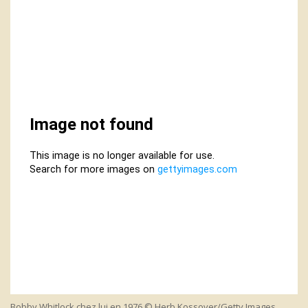
Bobby Whitlock chez lui en 1976 © Herb Kossover/Getty Images