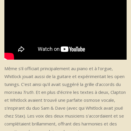
Même s’il officiait principalement au piano et à l’orgue,
Whitlock jouait aussi de la guitare et expérimentait les open
tunings. C’est ainsi qu’il avait suggéré la grille d’accords du
morceau
Truth
. Et en plus d’écrire les textes à deux, Clapton
et Whitlock avaient trouvé une parfaite osmose vocale,
s’inspirant du duo Sam & Dave (avec qui Whitlock avait joué
chez Stax). Les voix des deux musiciens s’accordaient et se
complétaient brillamment, offrant des harmonies et des