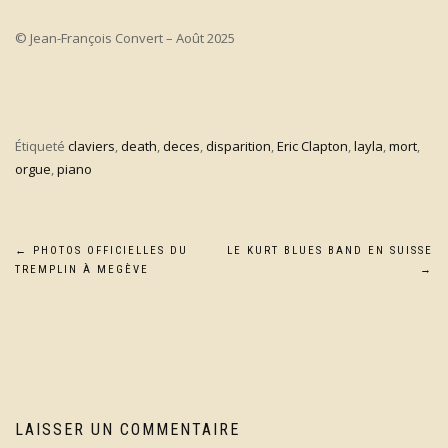
© Jean-François Convert – Août 2025
Étiqueté
claviers
,
death
,
deces
,
disparition
,
Eric Clapton
,
layla
,
mort
,
orgue
,
piano
Navigation
←
PHOTOS OFFICIELLES DU
LE KURT BLUES BAND EN SUISSE
TREMPLIN À MEGÈVE
→
de
l’article
LAISSER UN COMMENTAIRE