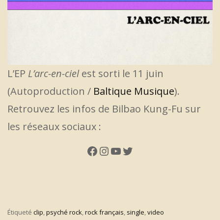
L’EP
L’arc-en-ciel
est sorti le 11 juin
(Autoproduction /
Baltique Musique
).
Retrouvez les infos de Bilbao Kung-Fu sur
les réseaux sociaux :
Facebook
Instagram
YouTube
Twitter
Étiqueté
clip
,
psyché rock
,
rock français
,
single
,
video