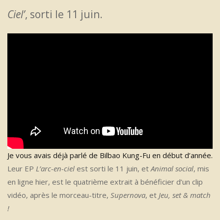
Ciel’
, sorti le 11 juin.
Je vous avais déjà parlé de Bilbao Kung-Fu en début d’année.
Leur EP
L’arc-en-ciel
est sorti le 11 juin, et
Animal social
, mis
en ligne hier, est le quatrième extrait à bénéficier d’un clip
vidéo, après le morceau-titre,
Supernova
, et
Jeu, set & match
!