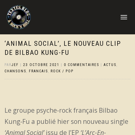
DÉPLIER
LA
NAVIGATI
‘ANIMAL SOCIAL’, LE NOUVEAU CLIP
DE BILBAO KUNG-FU
PAR
JEF
|
23 OCTOBRE 2021
|
0 COMMENTAIRES
|
ACTUS
,
CHANSONS
,
FRANCAIS
,
ROCK / POP
Le groupe psyche-rock français Bilbao
Kung-Fu a publié hier son nouveau single
‘Animal Social’
issu de l’EP
‘L’Arc-En-