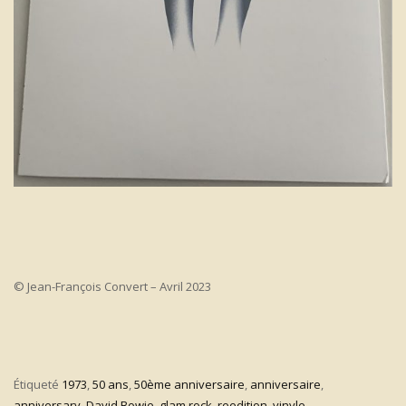
© Jean-François Convert – Avril 2023
Étiqueté
1973
,
50 ans
,
50ème anniversaire
,
anniversaire
,
anniversary
,
David Bowie
,
glam rock
,
reedition
,
vinyle