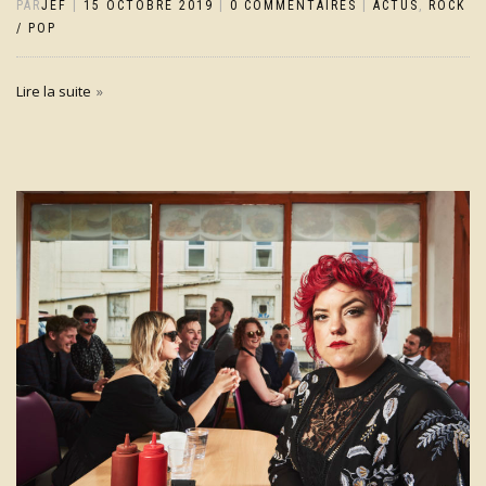
PAR
JEF
|
15 OCTOBRE 2019
|
0 COMMENTAIRES
|
ACTUS
,
ROCK
/ POP
Lire la suite