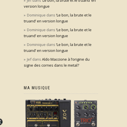
Jef
dans
‘Le bon, la brute et le truand’ en
version longue
Dominique
dans
‘Le bon, la brute et le
truand’ en version longue
Dominique
dans
‘Le bon, la brute et le
truand’ en version longue
Dominique
dans
‘Le bon, la brute et le
truand’ en version longue
Jef
dans
Aldo Maccione à l’origine du
signe des cornes dans le metal?
MA MUSIQUE