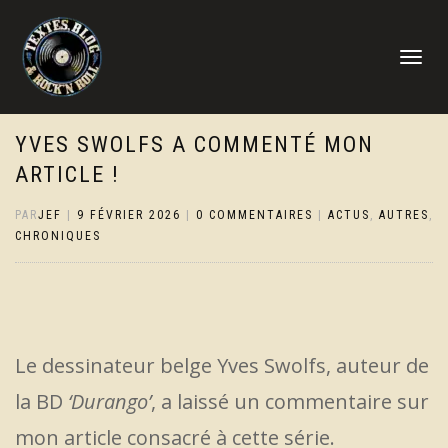
DÉPLIER
LA
NAVIGATI
YVES SWOLFS A COMMENTÉ MON
ARTICLE !
PAR
JEF
|
9 FÉVRIER 2026
|
0 COMMENTAIRES
|
ACTUS
,
AUTRES
,
CHRONIQUES
Le dessinateur belge Yves Swolfs, auteur de
la BD
‘Durango’
, a laissé un commentaire sur
mon article consacré à cette série.