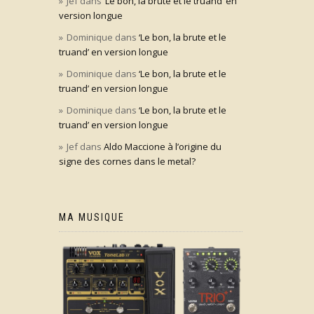
Jef
dans
‘Le bon, la brute et le truand’ en
version longue
Dominique
dans
‘Le bon, la brute et le
truand’ en version longue
Dominique
dans
‘Le bon, la brute et le
truand’ en version longue
Dominique
dans
‘Le bon, la brute et le
truand’ en version longue
Jef
dans
Aldo Maccione à l’origine du
signe des cornes dans le metal?
MA MUSIQUE