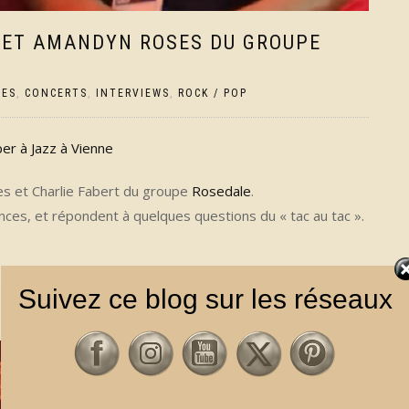
T ET AMANDYN ROSES DU GROUPE
UES
,
CONCERTS
,
INTERVIEWS
,
ROCK / POP
r​ à Jazz à Vienne​
s​ et Charlie Fabert​ du groupe
Rosedale
.
nces, et répondent à quelques questions du « tac au tac ».
Suivez ce blog sur les réseaux