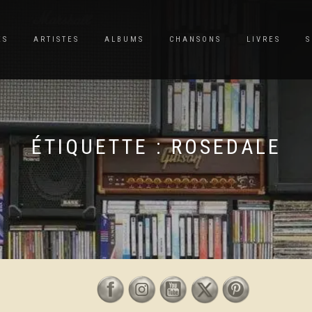
ES
ARTISTES
ALBUMS
CHANSONS
LIVRES
S
ÉTIQUETTE :
ROSEDALE