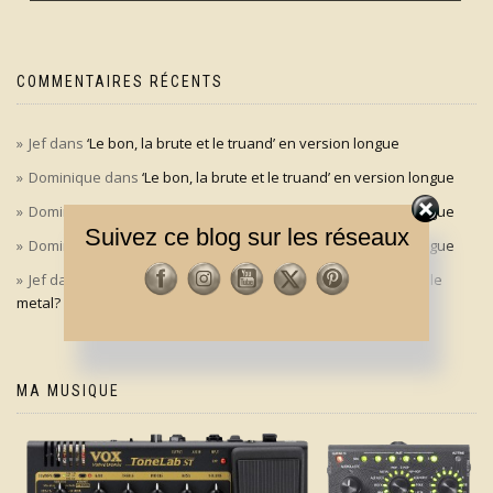
COMMENTAIRES RÉCENTS
Jef
dans
‘Le bon, la brute et le truand’ en version longue
Dominique
dans
‘Le bon, la brute et le truand’ en version longue
Dominique
dans
‘Le bon, la brute et le truand’ en version longue
Suivez ce blog sur les réseaux
Dominique
dans
‘Le bon, la brute et le truand’ en version longue
Jef
dans
Aldo Maccione à l’origine du signe des cornes dans le
metal?
MA MUSIQUE