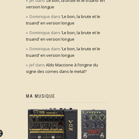
Jef
dans
‘Le bon, la brute et le truand’ en
version longue
Dominique
dans
‘Le bon, la brute et le
truand’ en version longue
Dominique
dans
‘Le bon, la brute et le
truand’ en version longue
Dominique
dans
‘Le bon, la brute et le
truand’ en version longue
Jef
dans
Aldo Maccione à l’origine du
signe des cornes dans le metal?
MA MUSIQUE