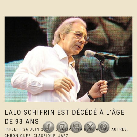
LALO SCHIFRIN EST DÉCÉDÉ À L’ÂGE
DE 93 ANS
PAR
JEF
|
26 JUIN 2025
|
0 COMMENTAIRES
|
ACTUS
,
AUTRES
,
CHRONIQUES
,
CLASSIQUE
,
JAZZ