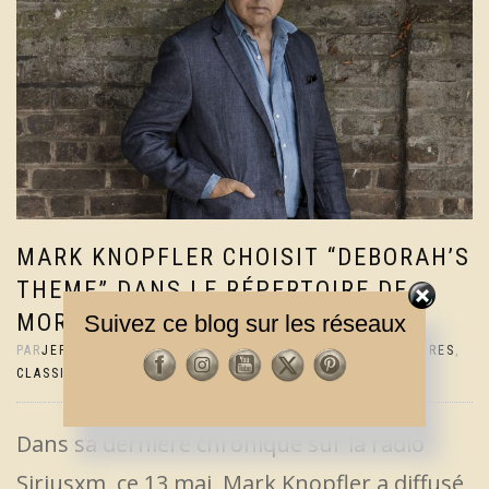
MARK KNOPFLER CHOISIT “DEBORAH’S
THEME” DANS LE RÉPERTOIRE DE
MORRICONE
Suivez ce blog sur les réseaux
PAR
JEF
|
17 MAI 2020
|
2% COMMENTAIRES
|
ACTUS
,
AUTRES
,
CLASSIQUE
,
DIRE STRAITS & M.KNOPFLER
Dans sa dernière chronique sur la radio
Siriusxm, ce 13 mai, Mark Knopfler a diffusé