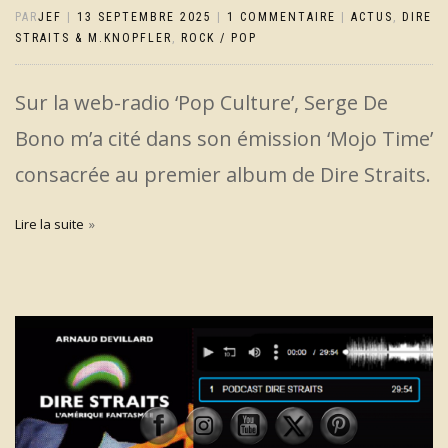
PAR
JEF
|
13 SEPTEMBRE 2025
|
1 COMMENTAIRE
|
ACTUS
,
DIRE
STRAITS & M.KNOPFLER
,
ROCK / POP
Sur la web-radio ‘Pop Culture’, Serge De
Bono m’a cité dans son émission ‘Mojo Time’
consacrée au premier album de Dire Straits.
Lire la suite