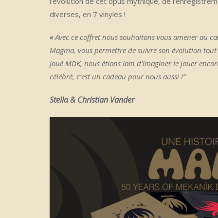
l’évolution de cet opus mythique, de l’enregistrem
diverses, en 7 vinyles !
«
Avec ce coffret nous souhaitons vous amener au cœ
Magma, vous permettre de suivre son évolution tout 
joué MDK, nous étions loin d’imaginer le jouer encore
célébré, c’est un cadeau pour nous aussi !”
Stella & Christian Vander