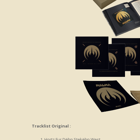
Tracklist Original :
Hortz Fur Dëhn Stekëhn West