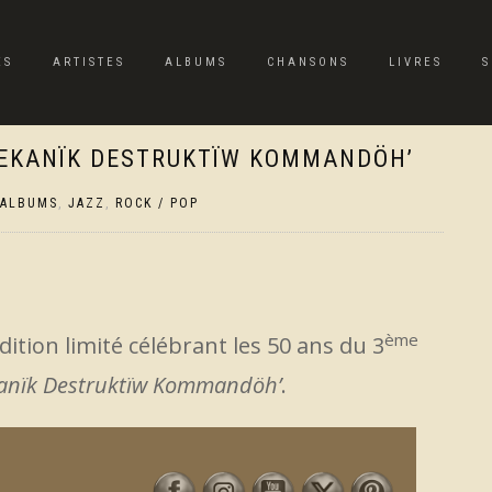
ES
ARTISTES
ALBUMS
CHANSONS
LIVRES
S
MEKANÏK DESTRUKTÏW KOMMANDÖH’
ALBUMS
,
JAZZ
,
ROCK / POP
ème
dition limité célébrant les 50 ans du 3
anïk Destruktïw Kommandöh’
.