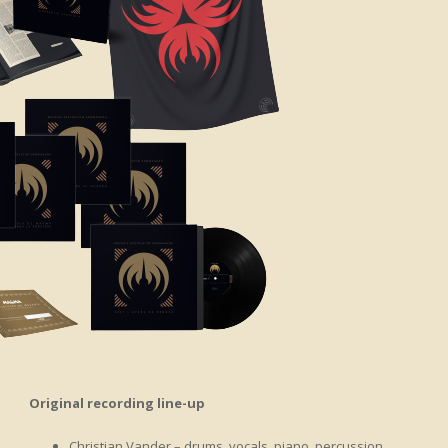
Original recording line-up
Christian Vander – drums, vocals, piano, percussion