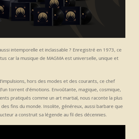
ussi intemporelle et inclassable ? Enregistré en 1973, ce
ttus car la musique de MAGMA est universelle, unique et
 d’impulsions, hors des modes et des courants, ce chef
 d’un torrent d’émotions. Envoûtante, magique, cosmique,
nts pratiqués comme un art martial, nous raconte la plus
e des fins du monde. Insolite, généreux, aussi barbare que
cteur a construit sa légende au fil des décennies.