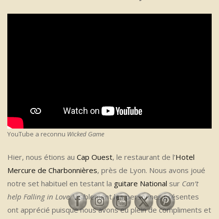
YouTube a reconnu
Wicked Game
Hier, nous étions au
Cap Ouest
, le restaurant de l’
Hotel
Mercure de Charbonnières
, près de Lyon. Nous avons joué
notre set habituel en testant la
guitare National
sur
Can’t
help Falling in Love
. Visiblement les personnes présentes
ont apprécié puisque nous avons eu plein de compliments et