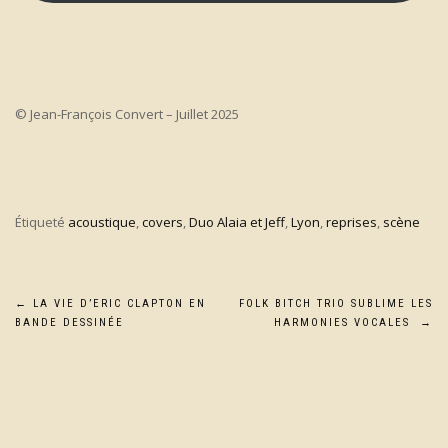
© Jean-François Convert – Juillet 2025
Étiqueté
acoustique
,
covers
,
Duo Alaia et Jeff
,
Lyon
,
reprises
,
scène
Navigation
←
LA VIE D’ERIC CLAPTON EN
FOLK BITCH TRIO SUBLIME LES
BANDE DESSINÉE
HARMONIES VOCALES
→
de
l’article