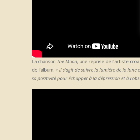
La chanson
The Moon
, une reprise de l’artiste cro
de l’album.
« Il s’agit de suivre la lumière de la lun
sa positivité pour échapper à la dépression et à l’obs