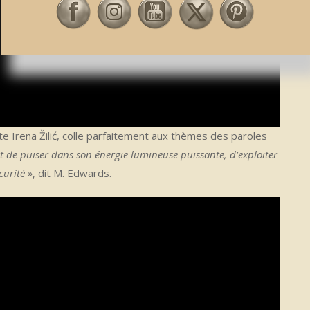
ate Irena Žilić, colle parfaitement aux thèmes des paroles
e et de puiser dans son énergie lumineuse puissante, d’exploiter
curité »
, dit M. Edwards.