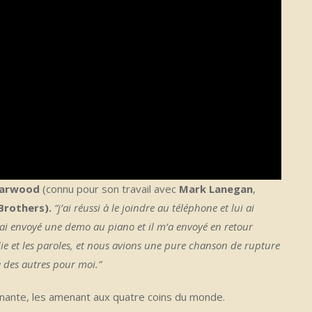
Garwood
(connu pour son travail avec
Mark Lanegan
,
 Brothers).
“j’ai réussi à le joindre au téléphone et lui ai
i ai envoyé une demo au piano et il m’a envoyé en retour
die et les paroles, et nous avions une pure chanson de rupture
 des autres pour moi.”
ante, les amenant aux quatre coins du monde.