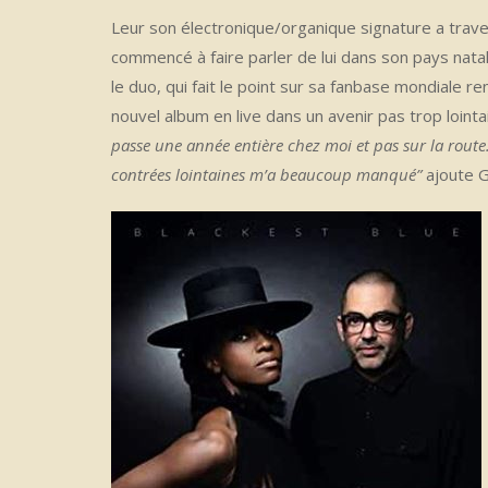
Leur son électronique/organique signature a trave
commencé à faire parler de lui dans son pays nata
le duo, qui fait le point sur sa fanbase mondiale 
nouvel album en live dans un avenir pas trop lointa
passe une année entière chez moi et pas sur la route. 
contrées lointaines m’a beaucoup manqué”
ajoute G