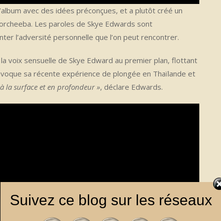
’album avec des idées préconçues, et a plutôt créé un
Morcheeba. Les paroles de Skye Edwards sont
nter l’adversité personnelle que l’on peut rencontrer.
t la voix sensuelle de Skye Edward au premier plan, flottant
 évoque sa récente expérience de plongée en Thaïlande et
 la surface et en profondeur »
, déclare Edwards.
Suivez ce blog sur les réseaux