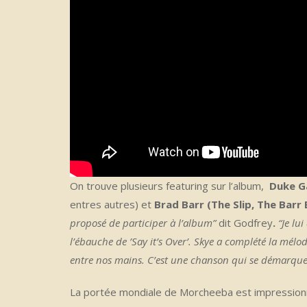
On trouve plusieurs featuring sur l’album,
Duke 
entres autres) et
Brad Barr
(The Slip, The Barr
proposé de participer à l’album”
dit Godfrey
.
“Je lu
l’ébauche de ’Say it’s Over’. Skye a complété la mélo
entre nos mains. C’est une chanson qui se démarque
La portée mondiale de Morcheeba est impressionn