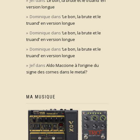
Jef
dans
‘Le bon, la brute et le truand’ en
version longue
Dominique
dans
‘Le bon, la brute et le
truand’ en version longue
Dominique
dans
‘Le bon, la brute et le
truand’ en version longue
Dominique
dans
‘Le bon, la brute et le
truand’ en version longue
Jef
dans
Aldo Maccione à l’origine du
signe des cornes dans le metal?
MA MUSIQUE