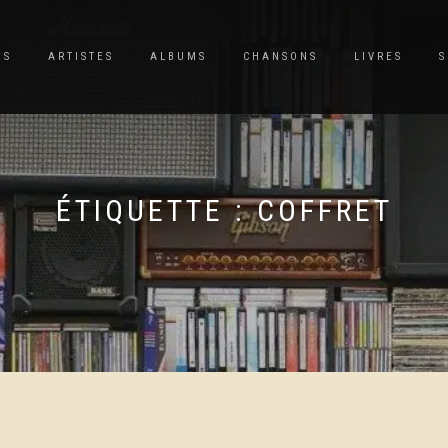
ES
ARTISTES
ALBUMS
CHANSONS
LIVRES
S
ÉTIQUETTE :
COFFRET