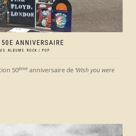
N 50E ANNIVERSAIRE
TUS
,
ALBUMS
,
ROCK / POP
ème
ition 50
anniversaire de
‘Wish you were