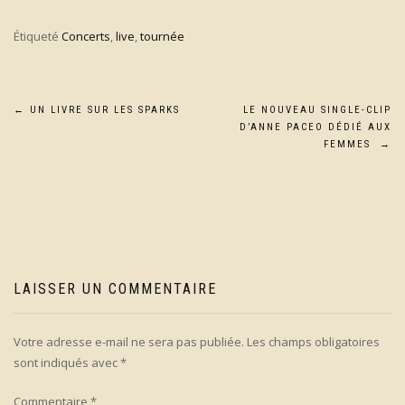
Étiqueté
Concerts
,
live
,
tournée
Navigation
←
UN LIVRE SUR LES SPARKS
LE NOUVEAU SINGLE-CLIP
D’ANNE PACEO DÉDIÉ AUX
de
FEMMES
→
l’article
LAISSER UN COMMENTAIRE
Votre adresse e-mail ne sera pas publiée.
Les champs obligatoires
sont indiqués avec
*
Commentaire
*