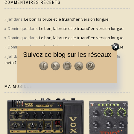
COMMENTAIRES RÉCENTS
Jef
dans
‘Le bon, la brute et le truand’ en version longue
Dominique
dans
‘Le bon, la brute et le truand’ en version longue
Dominique
dans
‘Le bon, la brute et le truand’ en version longue
Dominique
dans
‘Le bon, la brute et le truand’ en version longue
Suivez ce blog sur les réseaux
Jef
dans
Aldo Maccione à l’origine du signe des cornes dans le
metal?
MA MUSIQUE