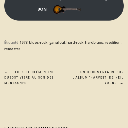
BON
Étiqueté
1978
,
blues-rock
,
ganafoul
,
hard-rock
,
hardblues
,
reedition
,
remaster
Navigation
←
LE FOLK DE CLÉMENTINE
UN DOCUMENTAIRE SUR
DUBOST VIBRE AU SON DES
L’ALBUM ‘HARVEST’ DE NEIL
de
MONTAGNES
YOUNG
→
l’article