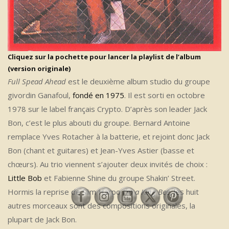
Cliquez sur la pochette pour lancer la playlist de l’album
(version originale)
Full Spead Ahead
est le deuxième album studio du groupe
givordin Ganafoul,
fondé en 1975
. Il est sorti en octobre
1978 sur le label français Crypto. D’après son leader Jack
Bon, c’est le plus abouti du groupe. Bernard Antoine
remplace Yves Rotacher à la batterie, et rejoint donc Jack
Bon (chant et guitares) et Jean-Yves Astier (basse et
chœurs). Au trio viennent s’ajouter deux invités de choix :
Little Bob
et Fabienne Shine du groupe Shakin’ Street.
Hormis la reprise de Slim Harpo
I’m a King Bee
, les huit
autres morceaux sont des compositions originales, la
plupart de Jack Bon.