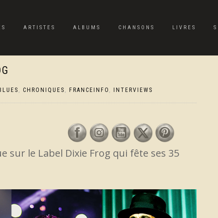
ES
ARTISTES
ALBUMS
CHANSONS
LIVRES
S
OG
BLUES
,
CHRONIQUES
,
FRANCEINFO
,
INTERVIEWS
e sur le Label Dixie Frog qui fête ses 35