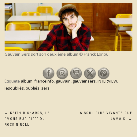
Gauvain Sers sort son deuxième album © Franck Loriou
Étiqueté
album
,
franceinfo
,
gauvain
,
gauvainsers
,
INTERVIEW
,
lesoubliés
,
oubliés
,
sers
Navigation
←
KEITH RICHARDS, LE
LA SOUL PLUS VIVANTE QUE
“MONSIEUR RIFF” DU
JAMAIS
→
de
ROCK’N’ROLL