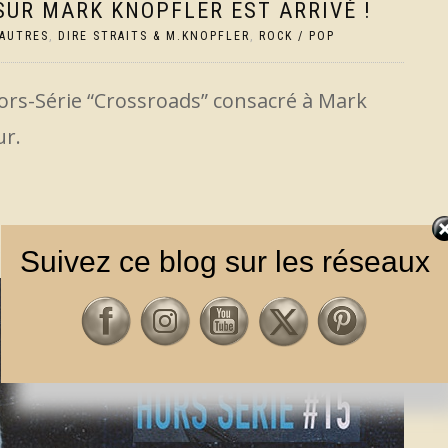
SUR MARK KNOPFLER EST ARRIVÉ !
AUTRES
,
DIRE STRAITS & M.KNOPFLER
,
ROCK / POP
ors-Série “Crossroads” consacré à Mark
ur.
Suivez ce blog sur les réseaux