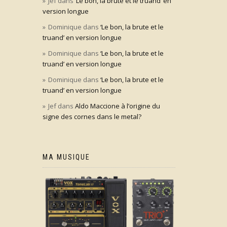
Jef
dans
‘Le bon, la brute et le truand’ en
version longue
Dominique
dans
‘Le bon, la brute et le
truand’ en version longue
Dominique
dans
‘Le bon, la brute et le
truand’ en version longue
Dominique
dans
‘Le bon, la brute et le
truand’ en version longue
Jef
dans
Aldo Maccione à l’origine du
signe des cornes dans le metal?
MA MUSIQUE