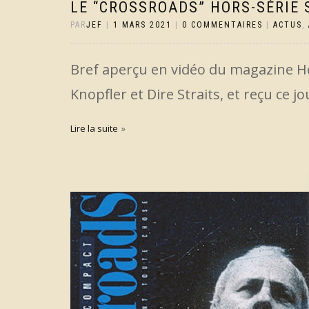
LE “CROSSROADS” HORS-SÉRIE 
PAR
JEF
|
1 MARS 2021
|
0 COMMENTAIRES
|
ACTUS
,
Bref aperçu en vidéo du magazine H
Knopfler et Dire Straits, et reçu ce jo
Lire la suite