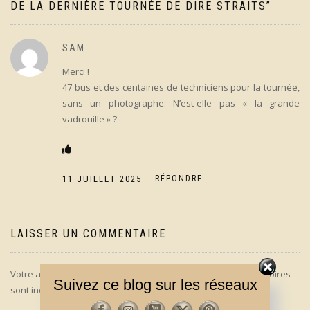
DE LA DERNIÈRE TOURNÉE DE DIRE STRAITS
”
SAM
Merci !
47 bus et des centaines de techniciens pour la tournée,
sans un photographe: N’est-elle pas « la grande
vadrouille » ?
-
11 JUILLET 2025
RÉPONDRE
LAISSER UN COMMENTAIRE
Votre adresse e-mail ne sera pas publiée.
Les champs obligatoires
Suivez ce blog sur les réseaux
sont indiqués avec
*