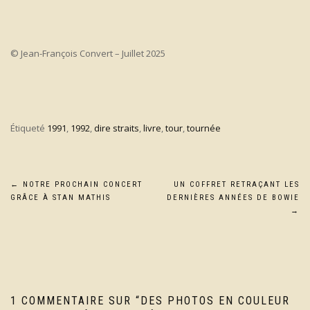
© Jean-François Convert – Juillet 2025
Étiqueté
1991
,
1992
,
dire straits
,
livre
,
tour
,
tournée
Navigation
←
NOTRE PROCHAIN CONCERT
UN COFFRET RETRAÇANT LES
GRÂCE À STAN MATHIS
DERNIÈRES ANNÉES DE BOWIE
de
→
l’article
1 COMMENTAIRE SUR “
DES PHOTOS EN COULEUR