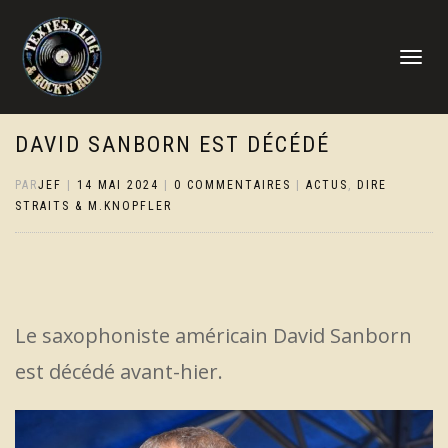
DÉPLIER
LA
NAVIGATI
DAVID SANBORN EST DÉCÉDÉ
PAR
JEF
|
14 MAI 2024
|
0 COMMENTAIRES
|
ACTUS
,
DIRE
STRAITS & M.KNOPFLER
Le saxophoniste américain David Sanborn
est décédé avant-hier.