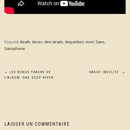
Étiqueté
death
,
deces
,
dire straits
,
disparition
,
mort
,
Saxo
,
Saxophone
Navigation
←
LES BONUS TRACKS DE
IMAGE INSOLITE
→
L’ALBUM ‘ONE DEEP RIVER’
de
l’article
LAISSER UN COMMENTAIRE