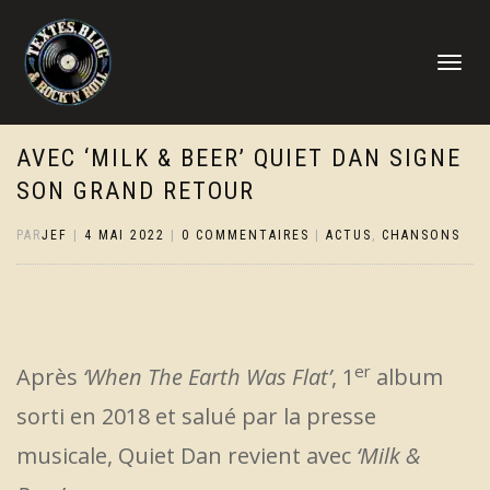
DÉPLIER
LA
NAVIGATI
AVEC ‘MILK & BEER’ QUIET DAN SIGNE
SON GRAND RETOUR
PAR
JEF
|
4 MAI 2022
|
0 COMMENTAIRES
|
ACTUS
,
CHANSONS
er
Après
‘When The Earth Was Flat’
, 1
album
sorti en 2018 et salué par la presse
musicale, Quiet Dan revient avec
‘Milk &