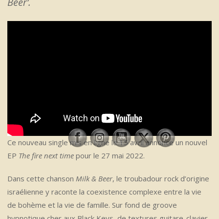
Beer’.
Ce nouveau single mis en ligne le 15 avril annonce un nouvel
EP
The fire next time
pour le 27 mai 2022.
Dans cette chanson
Milk & Beer
, le troubadour rock d’origine
israélienne y raconte la coexistence complexe entre la vie
de bohème et la vie de famille. Sur fond de groove
hypnotique cher aux Black Keys, de textures guitare-clavier