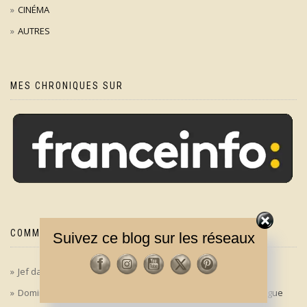
CINÉMA
AUTRES
MES CHRONIQUES SUR
COMMENTAIRES RÉCENTS
Suivez ce blog sur les réseaux
Jef
dans
‘Le bon, la brute et le truand’ en version longue
Dominique
dans
‘Le bon, la brute et le truand’ en version longue