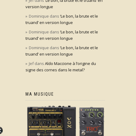
Jef
dans
‘Le bon, la brute et le truand’ en
version longue
Dominique
dans
‘Le bon, la brute et le
truand’ en version longue
Dominique
dans
‘Le bon, la brute et le
truand’ en version longue
Dominique
dans
‘Le bon, la brute et le
truand’ en version longue
Jef
dans
Aldo Maccione à l’origine du
signe des cornes dans le metal?
MA MUSIQUE