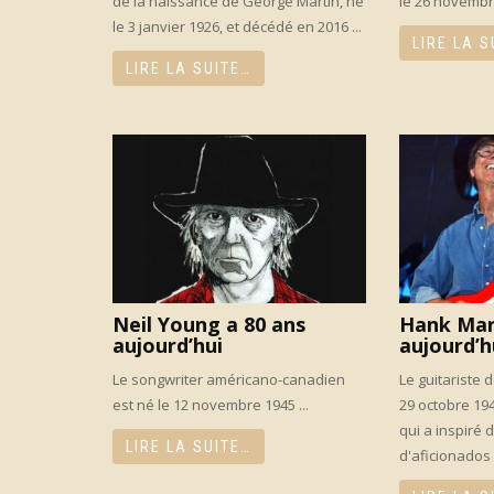
de la naissance de George Martin, né
le 26 novembre
le 3 janvier 1926, et décédé en 2016 ...
LIRE LA S
LIRE LA SUITE…
Neil Young a 80 ans
Hank Marv
aujourd’hui
aujourd’h
Le songwriter américano-canadien
Le guitariste 
est né le 12 novembre 1945 ...
29 octobre 19
qui a inspiré 
LIRE LA SUITE…
d'aficionados d