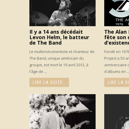
Il y a 14 ans décédait
The Alan 
Levon Helm, le batteur
fête son 
de The Band
d’existen
Le multiinstrumentiste et chanteur de
Fondé en 1976
The Band, unique américain du
Project a 50 a
groupe, est mort le 19 avril 2012, à
anniversaire c
l'âge de ...
d'albums en ..
LIRE LA SUITE…
LIRE LA S