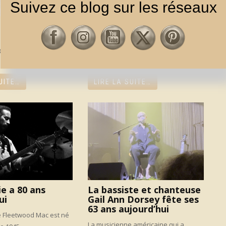
Suivez ce blog sur les réseaux
 décédait il y a
Stephen Stills a 81 ans
aujourd’hui
81, disparaissait Bill
Le chanteur-guitariste-auteur-
compositeur est né le 3 janvier 1945 ...
UITE…
LIRE LA SUITE…
e a 80 ans
La bassiste et chanteuse
ui
Gail Ann Dorsey fête ses
63 ans aujourd’hui
e Fleetwood Mac est né
La musicienne américaine qui a