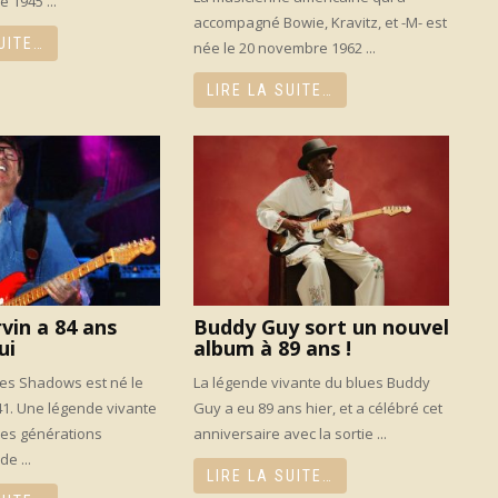
 1945 ...
accompagné Bowie, Kravitz, et -M- est
UITE…
née le 20 novembre 1962 ...
LIRE LA SUITE…
in a 84 ans
Buddy Guy sort un nouvel
ui
album à 89 ans !
des Shadows est né le
La légende vivante du blues Buddy
41. Une légende vivante
Guy a eu 89 ans hier, et a célébré cet
des générations
anniversaire avec la sortie ...
e ...
LIRE LA SUITE…