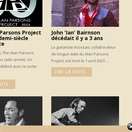
Parsons Project
John ‘Ian’ Bairnson
demi-siècle
décédait il y a 3 ans
ce
Le guitariste écossais, collaborateur
, The Alan Parsons
de longue date du Alan Parsons
ns cette année. Un
Project, est mort le 7 avril 2023 ...
élébré avec la sortie
LIRE LA SUITE…
.
UITE…