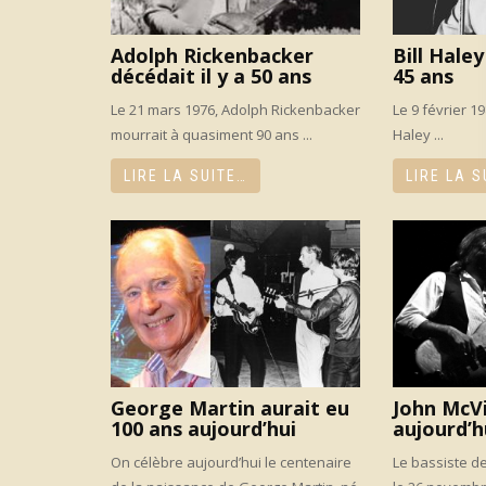
Adolph Rickenbacker
Bill Haley
décédait il y a 50 ans
45 ans
Le 21 mars 1976, Adolph Rickenbacker
Le 9 février 19
mourrait à quasiment 90 ans ...
Haley ...
LIRE LA SUITE…
LIRE LA S
George Martin aurait eu
John McVi
100 ans aujourd’hui
aujourd’h
On célèbre aujourd’hui le centenaire
Le bassiste d