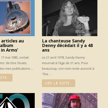
articles au
La chanteuse Sandy
l’album
Denny décédait il y a 48
 in Arms’
ans
le 17 mai 1985, sortait
Le 21 avril 1978, Sandy Denny
ms' de Dire Straits.
mourrait à l'âge de 31 ans. Pour
es mes publications ...
beaucoup, son nom reste associé à
'The ...
UITE…
LIRE LA SUITE…