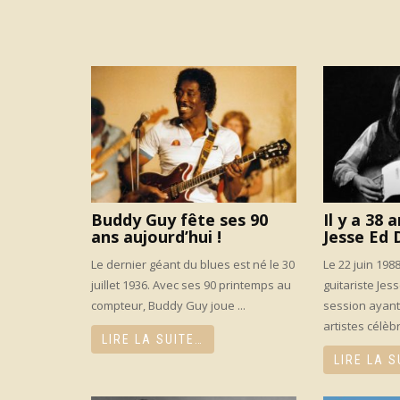
Buddy Guy fête ses 90
Il y a 38 
ans aujourd’hui !
Jesse Ed 
Le dernier géant du blues est né le 30
Le 22 juin 1988
juillet 1936. Avec ses 90 printemps au
guitariste Jes
compteur, Buddy Guy joue ...
session ayant
artistes célèbr
LIRE LA SUITE…
LIRE LA S