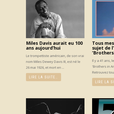
Miles Davis aurait eu 100
Tous mes 
ans aujourd’hui
sujet de 
‘Brothers
Le trompettiste américain, de son vrai
Il y a 41 ans, 
nom Miles Dewey Davis III, est né le
'Brothers in Ar
26 mai 1926, et mort en ...
Retrouvez tout
LIRE LA SUITE…
LIRE LA S