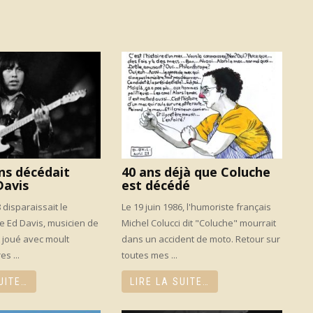
ans décédait
40 ans déjà que Coluche
Davis
est décédé
 disparaissait le
Le 19 juin 1986, l'humoriste français
se Ed Davis, musicien de
Michel Colucci dit "Coluche" mourrait
 joué avec moult
dans un accident de moto. Retour sur
es ...
toutes mes ...
UITE…
LIRE LA SUITE…