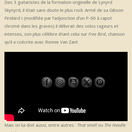
Des 3 guitaristes de la formation originelle de Lynyrd
Skynyrd, il était sans doute le plus rock. Armé de sa Gibson
Firebird I (modifiée par l’adjonction d’un P-90 à capot
chromé dans les graves) il délivrait des solos rageurs et
intenses, son plus célèbre étant celui sur
Free Bird
, chanson
qu’il a coécrite avec Ronnie Van Zant
Mais on lui doit aussi, entre autres :
That smell
ou
The Needle