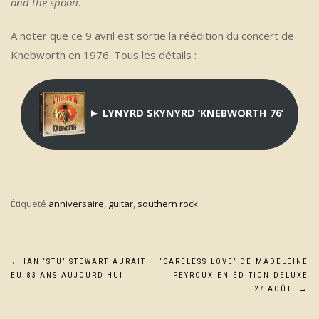
and the spoon
.
A noter que ce 9 avril est sortie la réédition du concert de
Knebworth en 1976. Tous les détails :
► LYNYRD SKYNYRD ‘KNEBWORTH 76’
Étiqueté
anniversaire
,
guitar
,
southern rock
Navigation
←
IAN ‘STU’ STEWART AURAIT
‘CARELESS LOVE’ DE MADELEINE
EU 83 ANS AUJOURD’HUI
PEYROUX EN ÉDITION DELUXE
de
LE 27 AOÛT
→