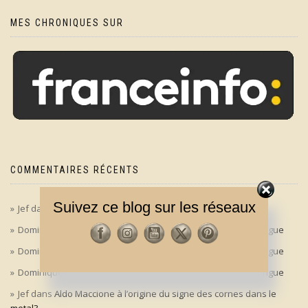
MES CHRONIQUES SUR
COMMENTAIRES RÉCENTS
Suivez ce blog sur les réseaux
Jef
dans
‘Le bon, la brute et le truand’ en version longue
Dominique
dans
‘Le bon, la brute et le truand’ en version longue
Dominique
dans
‘Le bon, la brute et le truand’ en version longue
Dominique
dans
‘Le bon, la brute et le truand’ en version longue
Jef
dans
Aldo Maccione à l’origine du signe des cornes dans le