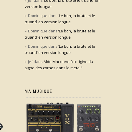
Jef
dans
‘Le bon, la brute et le truand’ en
version longue
Dominique
dans
‘Le bon, la brute et le
truand’ en version longue
Dominique
dans
‘Le bon, la brute et le
truand’ en version longue
Dominique
dans
‘Le bon, la brute et le
truand’ en version longue
Jef
dans
Aldo Maccione à l’origine du
signe des cornes dans le metal?
MA MUSIQUE