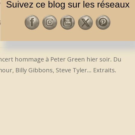
Suivez ce blog sur les réseaux
EEN AVEC FLEETWOOD, GILMOUR,
CTUS
,
BLUES
,
ROCK / POP
ncert hommage à Peter Green hier soir. Du
our, Billy Gibbons, Steve Tyler… Extraits.