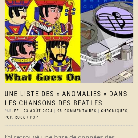
UNE LISTE DES « ANOMALIES » DANS
LES CHANSONS DES BEATLES
PAR
JEF
|
23 AOÛT 2024
|
9% COMMENTAIRES
|
CHRONIQUES
,
POP
,
ROCK / POP
J’ai retrouvé une base de données des