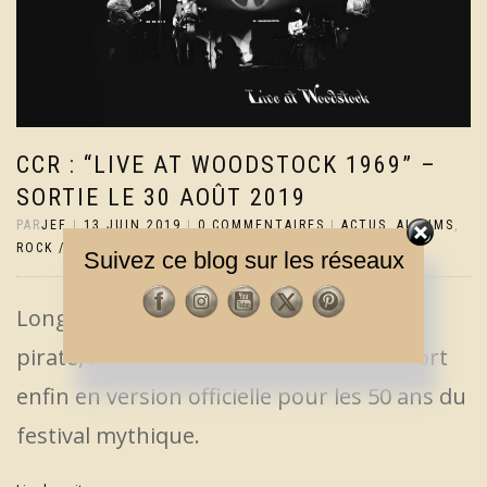
CCR : “LIVE AT WOODSTOCK 1969” –
SORTIE LE 30 AOÛT 2019
PAR
JEF
|
13 JUIN 2019
|
0 COMMENTAIRES
|
ACTUS
,
ALBUMS
,
ROCK / POP
Suivez ce blog sur les réseaux
Longtemps disponible uniquement en
pirate, le concert de CCR à Woodstock sort
enfin en version officielle pour les 50 ans du
festival mythique.